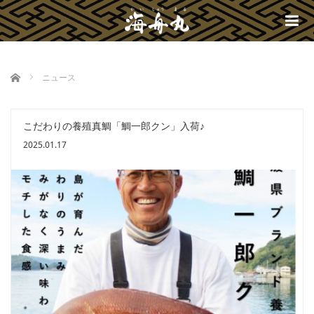
m
ホーム
ニュース
こだわりの養殖真鯛「鯛一郎クン」入荷♪
2025.01.17