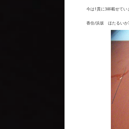
今は1貫に3杯載せてい
香住/浜坂 ほたるいか軍