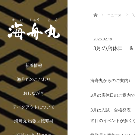
ホーム
ニュース
2026.02.19
3月の店休日 
新着情報
海舟丸のこだわり
海舟丸からのご案内♪
おしながき
3月の店休日のご案内
テイクアウトについて
3月は入試・合格発表
節目のイベントが多く
海舟丸 出張回転寿司
別邸sushi Marine