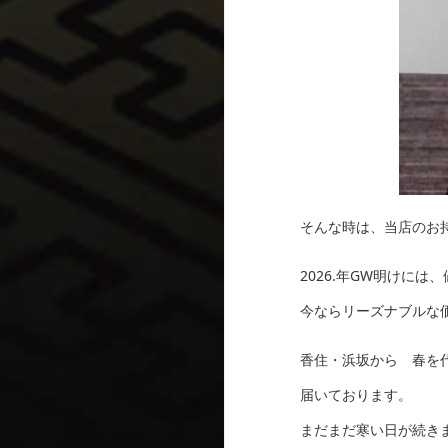
そんな時は、当店のお
2026.年GW明けに
今ならリーズナブルな
香住・浜坂から 春を
届いております。
まだまだ寒い日が続き