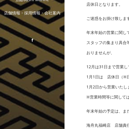
店休日となります。
店舗情報・採用情報・会社案内
ご迷惑をお掛け致しま
年末年始の営業に関し
Facebook
スタッフの集まり具合
おりませんが、
12月は31日まで営業
1月1日は 店休日（
1月2日から営業いたし
※営業時間等に関して
年末年始の予定は、ま
海舟丸福崎店 店舗責