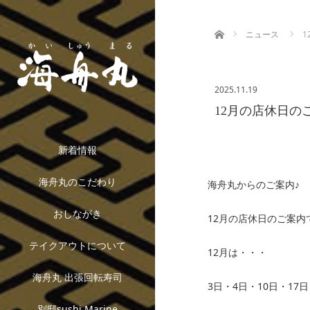
ホーム
ニュース
1
2025.11.19
12月の店休日の
新着情報
海舟丸のこだわり
海舟丸からのご案内♪
おしながき
12月の店休日のご案内
テイクアウトについて
12月は・・・
海舟丸 出張回転寿司
3日・4日・10日・17
別邸sushi Marine